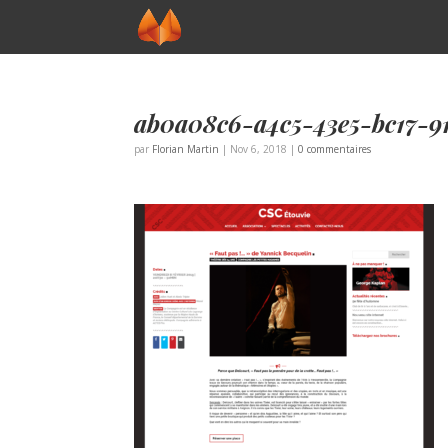
ab0a08c6-a4c5-43e5-bc17-9
par
Florian Martin
|
Nov 6, 2018
|
0 commentaires