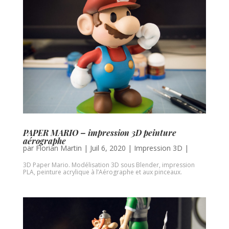
PAPER MARIO – impression 3D peinture
aérographe
par
Florian Martin
|
Juil 6, 2020
|
Impression 3D
|
3D Paper Mario. Modélisation 3D sous Blender, impression
PLA, peinture acrylique à l’Aérographe et aux pinceaux.