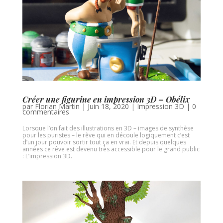
Créer une figurine en impression 3D – Obélix
par
Florian Martin
|
Juin 18, 2020
|
Impression 3D
|
0
commentaires
Lorsque l’on fait des illustrations en 3D – images de synthèse
pour les puristes – le rêve qui en découle logiquement c’est
d’un jour pouvoir sortir tout ça en vrai. Et depuis quelques
années ce rêve est devenu très accessible pour le grand public
: L’impression 3D.