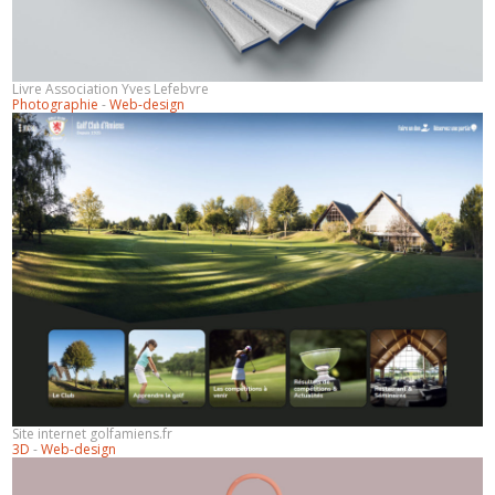
Livre Association Yves Lefebvre
Photographie
-
Web-design
Site internet golfamiens.fr
3D
-
Web-design