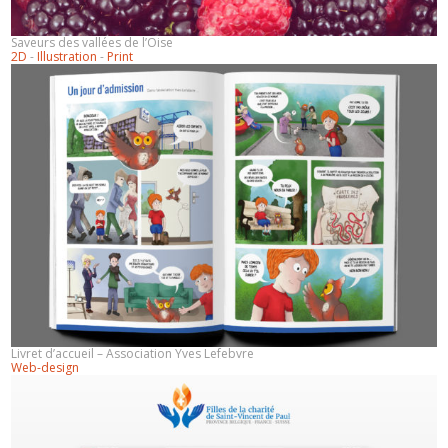
Saveurs des vallées de l’Oise
2D
-
Illustration
-
Print
Livret d’accueil – Association Yves Lefebvre
Web-design