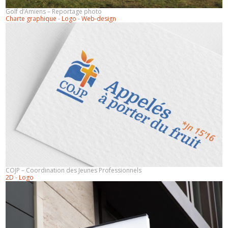
Golf d’Amiens – Reportage photo
Charte graphique
-
Logo
-
Web-design
COJP – Coordination des Jeunes Professionnels
2D
-
Logo