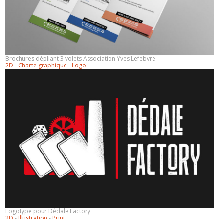
Brochures dépliant 3 volets Association Yves Lefebvre
2D
-
Charte graphique
-
Logo
Logotype pour Dédale Factory
2D
-
Illustration
-
Print