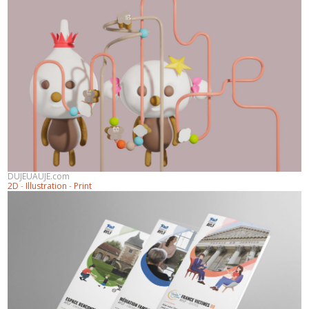
DUJEUAUJE.com
2D
-
Illustration
-
Print