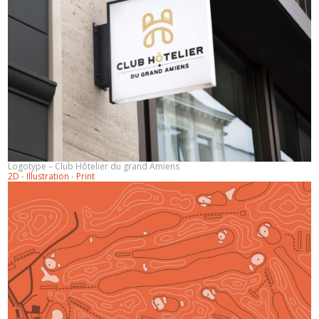
Logotype – Club Hôtelier du grand Amiens
2D
-
Illustration
-
Print