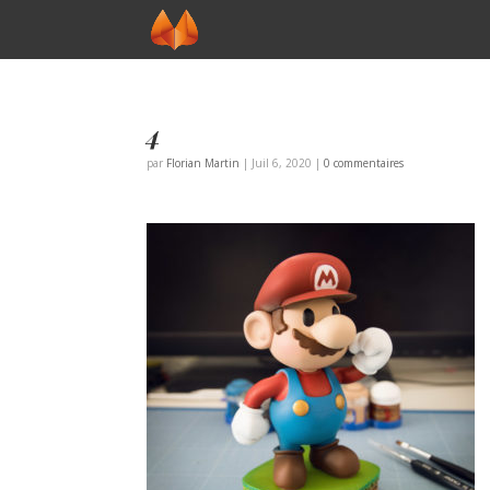
4
par
Florian Martin
|
Juil 6, 2020
|
0 commentaires