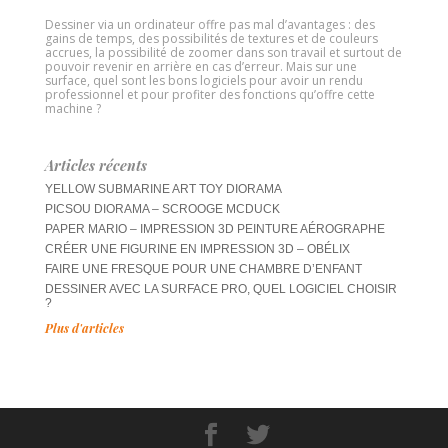
Dessiner via un ordinateur offre pas mal d’avantages : des
gains de temps, des possibilités de textures et de couleurs
accrues, la possibilité de zoomer dans son travail et surtout de
pouvoir revenir en arrière en cas d’erreur. Mais sur une
surface, quel sont les bons logiciels pour avoir un rendu
professionnel et pour profiter des fonctions qu’offre cette
machine ?
Articles récents
YELLOW SUBMARINE ART TOY DIORAMA
PICSOU DIORAMA – SCROOGE MCDUCK
PAPER MARIO – IMPRESSION 3D PEINTURE AÉROGRAPHE
CRÉER UNE FIGURINE EN IMPRESSION 3D – OBÉLIX
FAIRE UNE FRESQUE POUR UNE CHAMBRE D’ENFANT
DESSINER AVEC LA SURFACE PRO, QUEL LOGICIEL CHOISIR
?
Plus d'articles