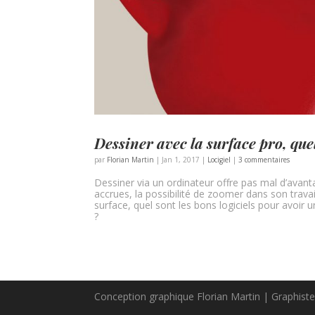
Dessiner avec la surface pro, quel 
par
Florian Martin
|
Jan 1, 2017
|
Locigiel
|
3 commentaires
Dessiner via un ordinateur offre pas mal d’avant
accrues, la possibilité de zoomer dans son travai
surface, quel sont les bons logiciels pour avoir 
?
Conception graphique Florian Martin | Graphist