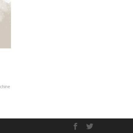
e
achine