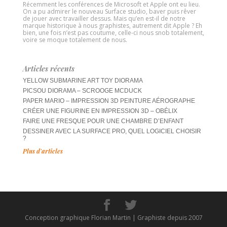
Récemment les conférences de Microsoft et Apple ont eu lieu.
On a pu admirer le nouveau Surface studio, baver puis rêver
de jouer avec travailler dessus. Mais qu’en est-il de notre
marque historique à nous graphistes, autrement dit Apple ? Eh
bien, une fois n’est pas coutume, celle-ci nous snob totalement,
voire se moque totalement de nous.
Articles récents
YELLOW SUBMARINE ART TOY DIORAMA
PICSOU DIORAMA – SCROOGE MCDUCK
PAPER MARIO – IMPRESSION 3D PEINTURE AÉROGRAPHE
CRÉER UNE FIGURINE EN IMPRESSION 3D – OBÉLIX
FAIRE UNE FRESQUE POUR UNE CHAMBRE D’ENFANT
DESSINER AVEC LA SURFACE PRO, QUEL LOGICIEL CHOISIR
?
Plus d'articles
Conception graphique Florian Martin | Graphiste depuis 2007