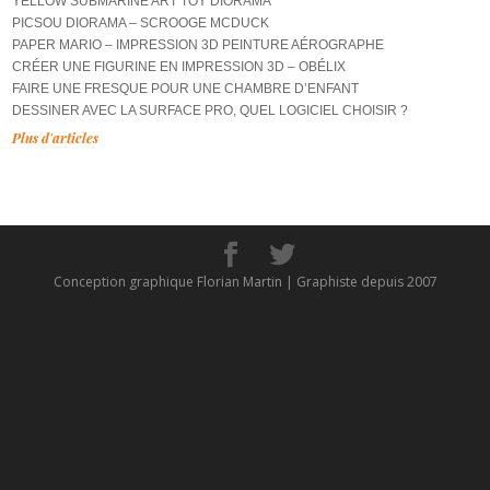
YELLOW SUBMARINE ART TOY DIORAMA
PICSOU DIORAMA – SCROOGE MCDUCK
PAPER MARIO – IMPRESSION 3D PEINTURE AÉROGRAPHE
CRÉER UNE FIGURINE EN IMPRESSION 3D – OBÉLIX
FAIRE UNE FRESQUE POUR UNE CHAMBRE D’ENFANT
DESSINER AVEC LA SURFACE PRO, QUEL LOGICIEL CHOISIR ?
Plus d'articles
Conception graphique Florian Martin | Graphiste depuis 2007