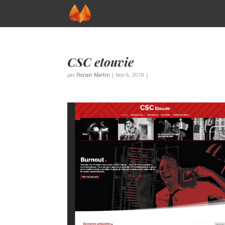
CSC etouvie
par
Florian Martin
|
Nov 6, 2018
|