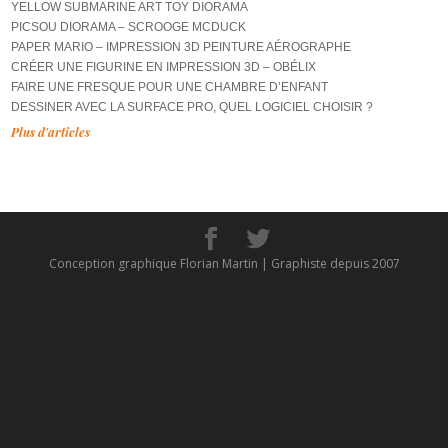
YELLOW SUBMARINE ART TOY DIORAMA
PICSOU DIORAMA – SCROOGE MCDUCK
PAPER MARIO – IMPRESSION 3D PEINTURE AÉROGRAPHE
CRÉER UNE FIGURINE EN IMPRESSION 3D – OBÉLIX
FAIRE UNE FRESQUE POUR UNE CHAMBRE D’ENFANT
DESSINER AVEC LA SURFACE PRO, QUEL LOGICIEL CHOISIR ?
Plus d'articles
Conception graphique Florian Martin | Graphiste depuis 2007