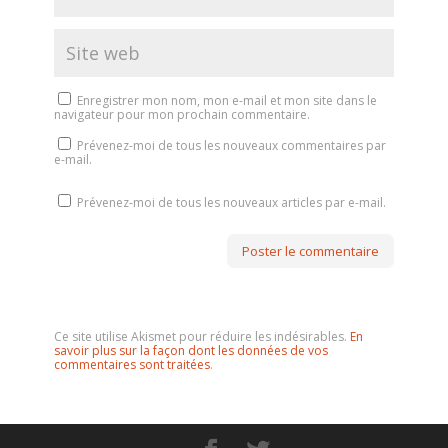
Enregistrer mon nom, mon e-mail et mon site dans le
navigateur pour mon prochain commentaire.
Prévenez-moi de tous les nouveaux commentaires par
e-mail.
Prévenez-moi de tous les nouveaux articles par e-mail.
Ce site utilise Akismet pour réduire les indésirables.
En
savoir plus sur la façon dont les données de vos
commentaires sont traitées
.