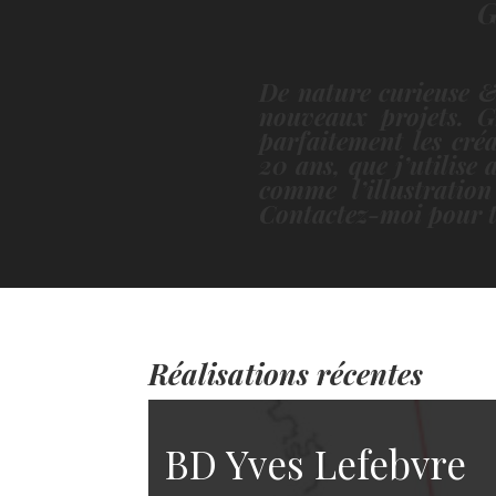
G
De nature curieuse & 
nouveaux projets. G
parfaitement les cré
20 ans, que j’utilise
comme l’illustratio
Contactez-moi pour t
Réalisations récentes
BD Yves Lefebvre