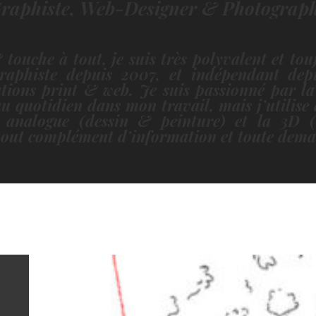
raphiste, Web-Designer & Photograp
touche à tout, je suis très polyvalent et tou
raphiste depuis 2007, et indépendant depu
ations print & web. Je suis passionné par l
 au quotidien dans mon travail, mais j’utilise
n analogue (dessin & peinture) et la 3D (
out complément d’information et toute dema