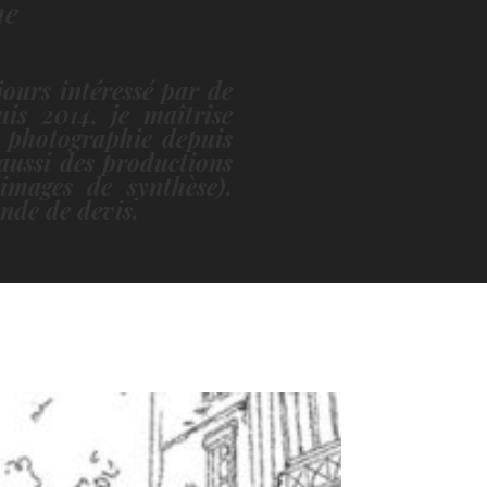
he
jours intéressé par de
is 2014, je maîtrise
a photographie depuis
 aussi des productions
images de synthèse).
nde de devis.