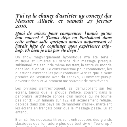
J’ai eu la chance d’assister au concert des
Massive Attack, ce samedi 27 février
2016.
Quoi de mieux pour commencer l’année qu’un
bon concert ? J’avais déjà vu Portishead dans
cette même salle quelques années auparavant et
j’avais hâte de continuer mon expérience trip-
hop. Eh bien je n’ai pas été déçu !
Un show magnifiquement hypnotique m’a été servi :
musique et lumières au service d’un message presque
subliminal, mais tout de même insistant, la satire du monde
dans lequel on vit : Le consumérisme pour commencer, les
questions existentielles pour continuer: «Est ce que je peux
prendre de l’aspirine avec du Xanax?», «Comment puis-je
devenir riche?» et «Comment me souvenir de mes rêves?»
Les phrases s’entrechoquent, se démultiplient sur les
écrans, tandis que le groupe s’efface, souvent dans la
pénombre, architecte sonore d’un monde qui ne tourne
pas rond: «Un humain sur 122 est actuellement réfugié,
déplacé dans son pays ou demandeur d’asile», martèlent
les écrans en français pour que le message passe. Lu et
entendu.
Bien sûr les nouveaux titres sont entrecoupés des grands
classiques que l’on adore plus que tout vivre ! Teardrop /